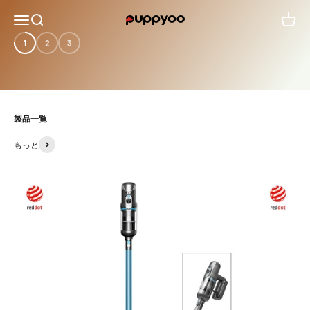
コンテンツへスキップ
メニューを開く
検索を開く
カート
PUPPYOO JAPAN
詳しく見る ＞
1
2
3
製品一覧
もっと